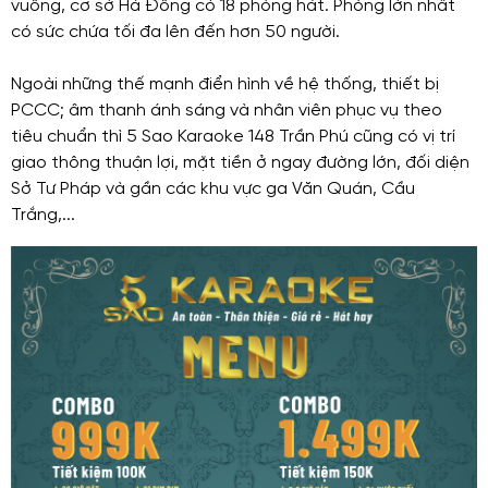
vuông, cơ sở Hà Đông có 18 phòng hát. Phòng lớn nhất
có sức chứa tối đa lên đến hơn 50 người.
Ngoài những thế mạnh điển hình về hệ thống, thiết bị
PCCC; âm thanh ánh sáng và nhân viên phục vụ theo
tiêu chuẩn thì 5 Sao Karaoke 148 Trần Phú cũng có vị trí
giao thông thuận lợi, mặt tiền ở ngay đường lớn, đối diện
Sở Tư Pháp và gần các khu vực ga Văn Quán, Cầu
Trắng,...