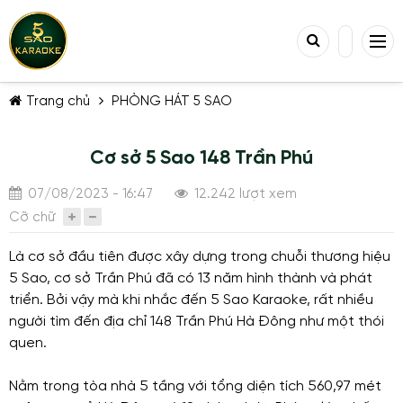
Trang chủ
PHÒNG HÁT 5 SAO
Cơ sở 5 Sao 148 Trần Phú
07/08/2023 - 16:47
12.242 lượt xem
Cỡ chữ
TIẾP TỤC MUA HÀNG
Là cơ sở đầu tiên được xây dựng trong chuỗi thương hiệu
5 Sao, cơ sở Trần Phú đã có 13 năm hình thành và phát
triển. Bởi vậy mà khi nhắc đến 5 Sao Karaoke, rất nhiều
người tìm đến địa chỉ 148 Trần Phú Hà Đông như một thói
quen.
Nằm trong tòa nhà 5 tầng với tổng diện tích 560,97 mét