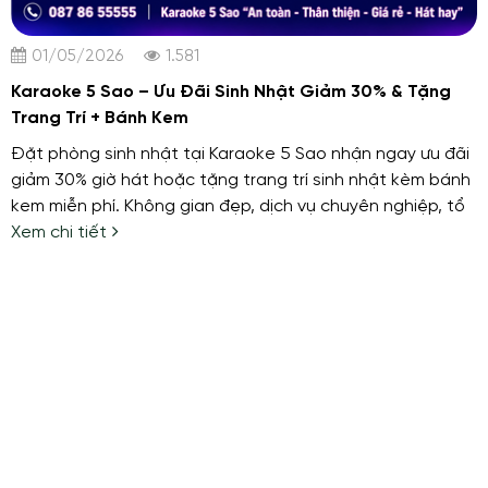
01/05/2026
1.581
Karaoke 5 Sao – Ưu Đãi Sinh Nhật Giảm 30% & Tặng
Trang Trí + Bánh Kem
Đặt phòng sinh nhật tại Karaoke 5 Sao nhận ngay ưu đãi
giảm 30% giờ hát hoặc tặng trang trí sinh nhật kèm bánh
kem miễn phí. Không gian đẹp, dịch vụ chuyên nghiệp, tổ
chức trọn gói cực vui!
Xem chi tiết