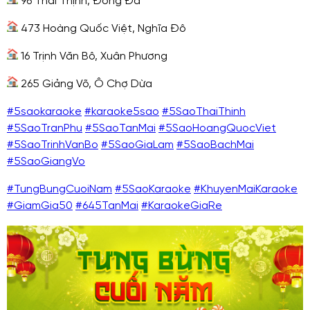
96 Thái Thịnh, Đống Đa
473 Hoàng Quốc Việt, Nghĩa Đô
16 Trịnh Văn Bô, Xuân Phương
265 Giảng Võ, Ô Chợ Dừa
#5saokaraoke
#karaoke5sao
#5SaoThaiThinh
#5SaoTranPhu
#5SaoTanMai
#5SaoHoangQuocViet
#5SaoTrinhVanBo
#5SaoGiaLam
#5SaoBachMai
#5SaoGiangVo
#TungBungCuoiNam
#5SaoKaraoke
#KhuyenMaiKaraoke
#GiamGia50
#645TanMai
#KaraokeGiaRe