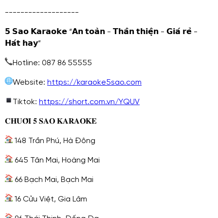
-------------------
𝟱 𝗦𝗮𝗼 𝗞𝗮𝗿𝗮𝗼𝗸𝗲 “𝗔𝗻 𝘁𝗼𝗮̀𝗻 - 𝗧𝗵𝗮̂𝗻 𝘁𝗵𝗶𝗲̣̂𝗻 - 𝗚𝗶𝗮́ 𝗿𝗲̉ -
𝗛𝗮́𝘁 𝗵𝗮𝘆”
Hotline: 087 86 55555
Website:
https://karaoke5sao.com
Tiktok:
https://short.com.vn/YQUV
𝐂𝐇𝐔𝐎̂̃𝐈 𝟓 𝐒𝐀𝐎 𝐊𝐀𝐑𝐀𝐎𝐊𝐄
148 Trần Phú, Hà Đông
645 Tân Mai, Hoàng Mai
66 Bạch Mai, Bạch Mai
16 Cửu Việt, Gia Lâm