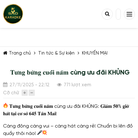
Trang chủ
Tin tức & Sự kiện
KHUYẾN MẠI
​ 𝐓𝐮̛𝐧𝐠 𝐛𝐮̛̀𝐧𝐠 𝐜𝐮𝐨̂́𝐢 𝐧𝐚̆𝐦 cùng ưu đãi KHỦNG
TIẾP TỤC MUA HÀNG
27/11/2025 - 22:12
771 lượt xem
Cỡ chữ
𝐓𝐮̛𝐧𝐠 𝐛𝐮̛̀𝐧𝐠 𝐜𝐮𝐨̂́𝐢 𝐧𝐚̆𝐦 cùng ưu đãi KHỦNG: 𝐆𝐢𝐚̉𝐦 𝟓𝟎% 𝐠𝐢𝐨̛̀
𝐡𝐚́𝐭 𝐭𝐚̣𝐢 𝐜𝐨̛ 𝐬𝐨̛̉ 𝟔𝟒𝟓 𝐓𝐚̂𝐧 𝐌𝐚𝐢!
Càng đông càng vui – càng hát càng rẻ! Chuẩn bị lên đồ
quẩy thôi nào!