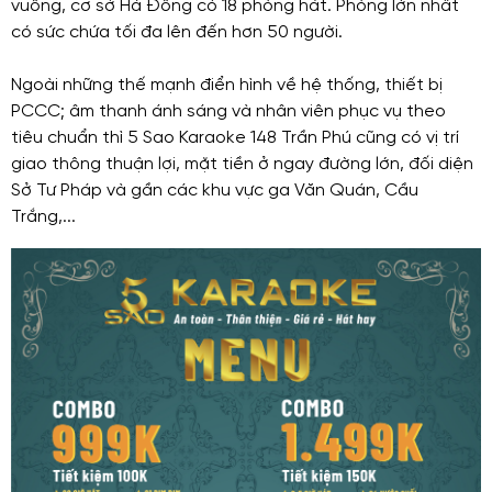
vuông, cơ sở Hà Đông có 18 phòng hát. Phòng lớn nhất
có sức chứa tối đa lên đến hơn 50 người.
Ngoài những thế mạnh điển hình về hệ thống, thiết bị
PCCC; âm thanh ánh sáng và nhân viên phục vụ theo
tiêu chuẩn thì 5 Sao Karaoke 148 Trần Phú cũng có vị trí
giao thông thuận lợi, mặt tiền ở ngay đường lớn, đối diện
Sở Tư Pháp và gần các khu vực ga Văn Quán, Cầu
Trắng,...