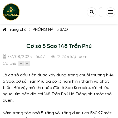
Trang chủ
PHÒNG HÁT 5 SAO
Cơ sở 5 Sao 148 Trần Phú
07/08/2023 - 16:47
12.244 lượt xem
Cỡ chữ
TIẾP TỤC MUA HÀNG
Là cơ sở đầu tiên được xây dựng trong chuỗi thương hiệu
5 Sao, cơ sở Trần Phú đã có 13 năm hình thành và phát
triển. Bởi vậy mà khi nhắc đến 5 Sao Karaoke, rất nhiều
người tìm đến địa chỉ 148 Trần Phú Hà Đông như một thói
quen.
Nằm trong tòa nhà 5 tầng với tổng diện tích 560,97 mét